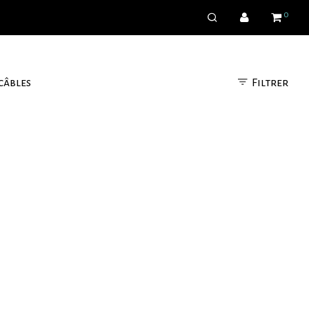
0
Filtrer
câbles