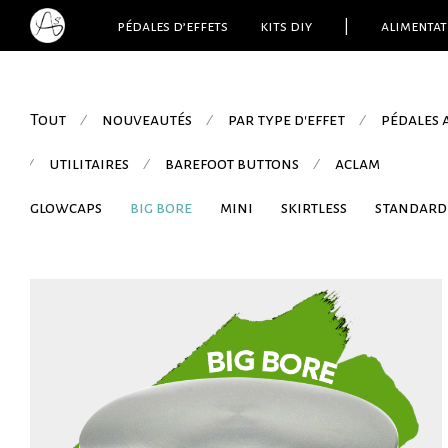
pédales d’effets
kits diy
|
alimentat
Tout
nouveautés
par type d'effet
pédales
⁄
⁄
⁄
utilitaires
barefoot buttons
aclam
⁄
⁄
⁄
glowcaps
big bore
mini
skirtless
standard