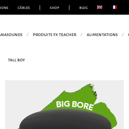
ions
câbles
|
shop
|
blog
 anasounds
produits fx teacher
alimentations
⁄
⁄
⁄
tall boy