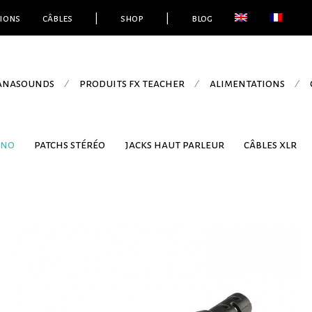
ions
câbles
|
shop
|
blog
 anasounds
produits fx teacher
alimentations
⁄
⁄
⁄
ono
patchs stéréo
jacks haut parleur
câbles xlr