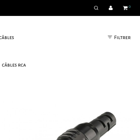
0
Filtrer
câbles
câbles rca