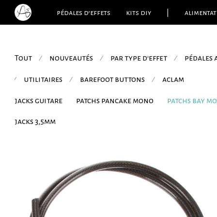
pédales d’effets
kits diy
|
alimentat
Tout
nouveautés
par type d'effet
pédales
⁄
⁄
⁄
utilitaires
barefoot buttons
aclam
⁄
⁄
⁄
jacks guitare
patchs pancake mono
patchs bay m
jacks 3,5mm