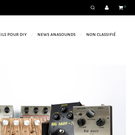
0
ils pour diy
news anasounds
non classifié
⁄
⁄