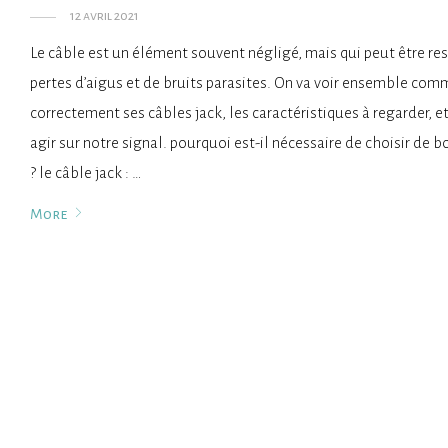
12 avril 2021
Le câble est un élément souvent négligé, mais qui peut être r
pertes d’aigus et de bruits parasites. On va voir ensemble com
correctement ses câbles jack, les caractéristiques à regarder, 
agir sur notre signal. pourquoi est-il nécessaire de choisir de b
? le câble jack : …
More