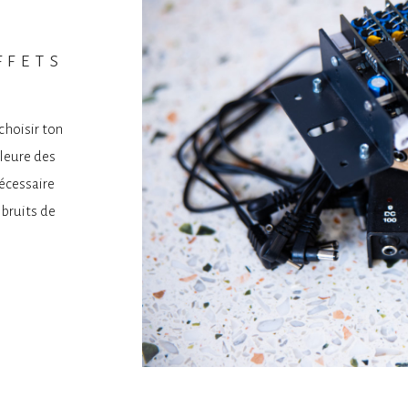
ffets
hoisir ton
leure des
écessaire
 bruits de