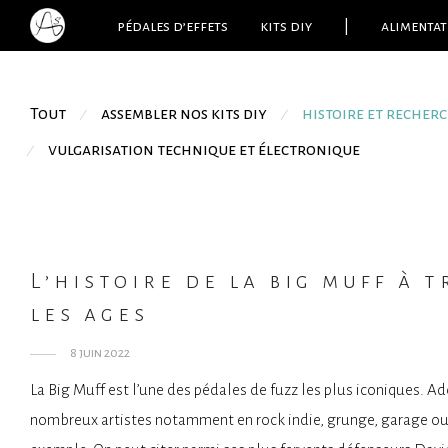
pédales d’effets
kits diy
|
alimentat
Tout
assembler nos kits diy
histoire et recher
⁄
⁄
vulgarisation technique et électronique
⁄
L’histoire de la big muff à 
les ages
8 juin 2022
La Big Muff est l’une des pédales de fuzz les plus iconiques. A
nombreux artistes notamment en rock indie, grunge, garage ou