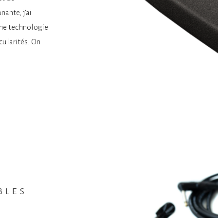
ante, j’ai
une technologie
cularités. On
bles