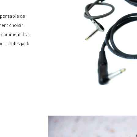
esponsable de
ment choisir
et comment il va
ons câbles jack