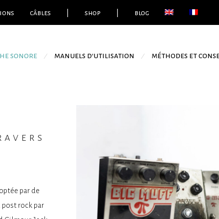
ions
câbles
|
shop
|
blog
che sonore
manuels d'utilisation
méthodes et conse
⁄
⁄
travers
doptée par de
 post rock par