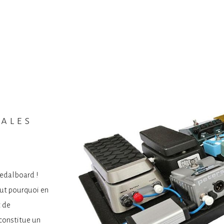
dales
pedalboard !
out pourquoi en
t de
 constitue un