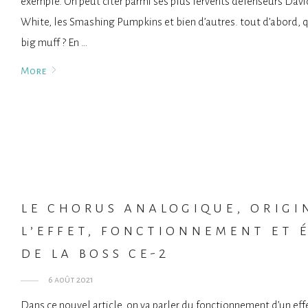
exemple. On peut citer parmi ses plus fervents défenseurs Davi
White, les Smashing Pumpkins et bien d’autres. tout d’abord, q
big muff ? En …
More
le chorus analogique, origi
l’effet, fonctionnement et 
de la boss ce-2
6 août 2021
Dans ce nouvel article, on va parler du fonctionnement d’un eff