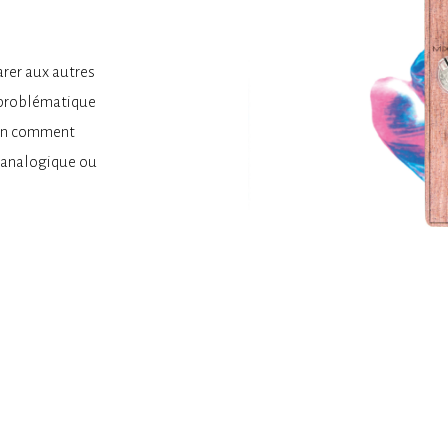
arer aux autres
a problématique
nfin comment
, analogique ou