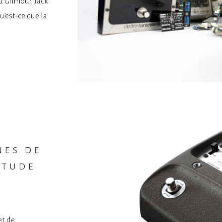
d Gilmour, Jack
u’est-ce que la
nes de
étude
et de