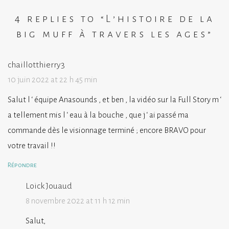
4 replies to “
L’histoire de la
big muff à travers les ages
”
chaillotthierry3
10 juin 2022 at 22 h 45 min
Salut l ‘ équipe Anasounds , et ben , la vidéo sur la Full Story m ‘
a tellement mis l ‘ eau à la bouche , que j ‘ ai passé ma
commande dès le visionnage terminé ; encore BRAVO pour
votre travail !!
Répondre
Loick Jouaud
8 novembre 2022 at 11 h 12 min
Salut,