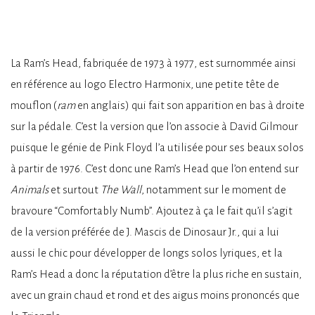
La Ram’s Head, fabriquée de 1973 à 1977, est surnommée ainsi
en référence au logo Electro Harmonix, une petite tête de
mouflon (
ram
en anglais) qui fait son apparition en bas à droite
sur la pédale. C’est la version que l’on associe à David Gilmour
puisque le génie de Pink Floyd l’a utilisée pour ses beaux solos
à partir de 1976. C’est donc une Ram’s Head que l’on entend sur
Animals
et surtout
The Wall
, notamment sur le moment de
bravoure “Comfortably Numb”. Ajoutez à ça le fait qu’il s’agit
de la version préférée de J. Mascis de Dinosaur Jr., qui a lui
aussi le chic pour développer de longs solos lyriques, et la
Ram’s Head a donc la réputation d’être la plus riche en sustain,
avec un grain chaud et rond et des aigus moins prononcés que