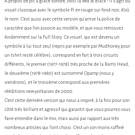
À propos de pic à glace sonore, voici la Red & Black ! Il s’agit du
visuel classique avec le symbole Pi en rouge sur fond noir, d’où
le nom. C’est aussi avec cette version qu’arrive la police de
caractère que l’on associe au modèle, et que vous retrouvez
évidemment sur la Full Story. Ce visuel, qui est devenu un
symbole à lui tout seul (repris par exemple par Mudhoney pour
un tshirt resté célèbre), correspond en fait à trois circuits
différents, le premier (1977-1978) très proche de la Ram’s Head,
le deuxième (1978-1980) est surnommé Opamp (nous y
viendrons), et le troisième correspond aux premières
rééditions new-yorkaises de 2000.
C’est cette dernière version qui nous a inspiré, à la fois pour son
côté très brillant et agressif qui garantit que vous pourrez vous
faire entendre dans le mix, mais aussi par rapport aux très
nombreux artistes qui l’ont choisi. C’est un son moins raffiné