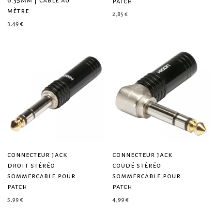
6.35mm | câble au
patch
mètre
2,85
€
3,49
€
connecteur jack
connecteur jack
droit stéréo
coudé stéréo
sommercable pour
sommercable pour
patch
patch
5,99
€
4,99
€