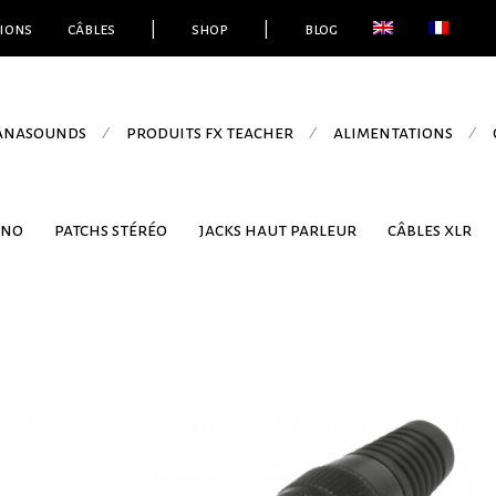
ions
câbles
|
shop
|
blog
 anasounds
produits fx teacher
alimentations
⁄
⁄
⁄
ono
patchs stéréo
jacks haut parleur
câbles xlr