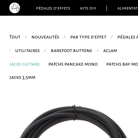
pédales d’effets
kits diy
|
alimentat
Tout
nouveautés
par type d'effet
pédales
⁄
⁄
⁄
utilitaires
barefoot buttons
aclam
⁄
⁄
⁄
jacks guitare
patchs pancake mono
patchs bay m
jacks 3,5mm