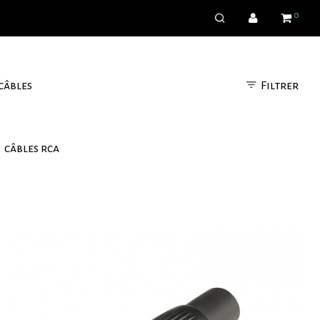
0
Filtrer
câbles
câbles rca