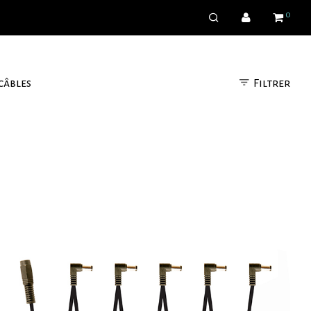
0
Filtrer
câbles