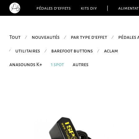
pédales d’effets
kits diy
|
alimentat
Tout
nouveautés
par type d'effet
pédales
⁄
⁄
⁄
utilitaires
barefoot buttons
aclam
⁄
⁄
⁄
anasounds K+
1 spot
autres