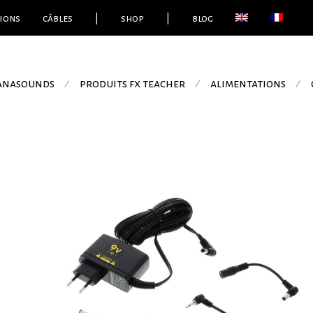
ions
câbles
|
shop
|
blog
 anasounds
produits fx teacher
alimentations
⁄
⁄
⁄