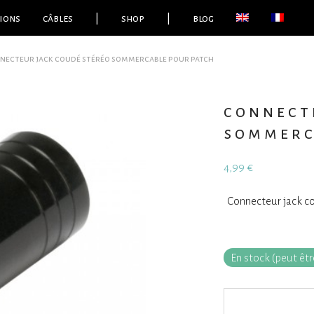
ions
câbles
|
shop
|
blog
necteur jack coudé stéréo sommercable pour patch
connect
sommerc
4,99
€
Connecteur jack c
En stock (peut ê