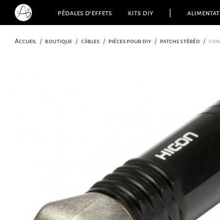
pédales d’effets
kits diy
|
alimentat
Accueil
/
boutique
/
câbles
/
pièces pour diy
/
patchs stéréo
/
con