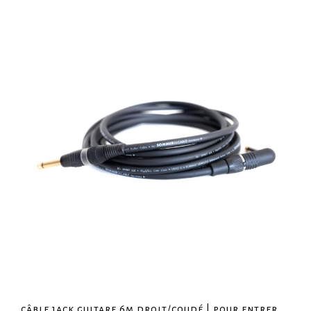
câble jack guitare 6m droit/coudé | pour entrer