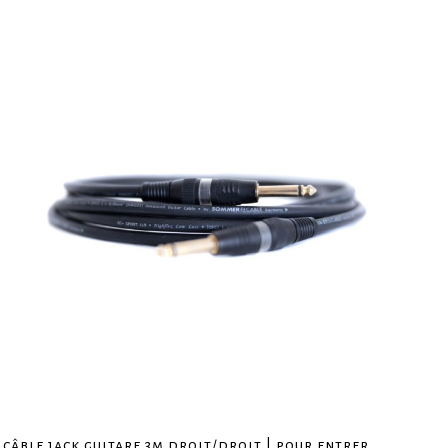
câble jack guitare 3m droit/droit | pour entrer