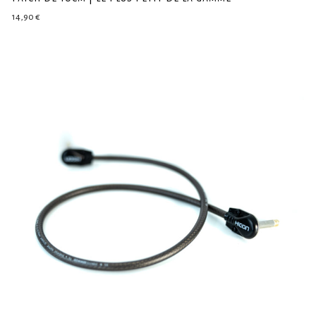
14,90
€