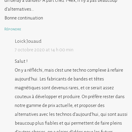
un delay à bandes? A part chez T-Rex, il n’y a pas beaucoup
d’alternatives…
Bonne continuation
Répondre
Loick Jouaud
7 octobre 2020 at 14 h 00 min
Salut !
On y a réfléchi, mais c’est une techno complexe à refaire
aujourd’hui. Les fabricants de bandes et têtes
magnétiques sont devenus rares, et ce serait assez
couteux à développer et produire. On préfère rester dans
notre gamme de prix actuelle, et proposer des
alternatives avec les technos d’aujourd’hui, qui sont aussi
beaucoup plus fiables et qui permettent de faire pleins
d’autres choses, on a pleins d’idées pour les futurs