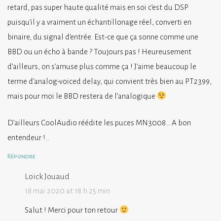
retard, pas super haute qualité mais en soi c’est du DSP
puisqu’il y a vraiment un échantillonage réel, converti en
binaire, du signal d’entrée. Est-ce que ça sonne comme une
BBD ou un écho à bande ? Toujours pas ! Heureusement
d’ailleurs, on s’amuse plus comme ça ! J’aime beaucoup le
terme d’analog-voiced delay, qui convient très bien au PT2399,
mais pour moi le BBD restera de l’analogique
D’ailleurs CoolAudio réédite les puces MN3008… A bon
entendeur !..
Répondre
Loick Jouaud
18 mai 2020 at 18 h 25 min
Salut ! Merci pour ton retour