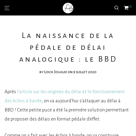
0
La naissance de la
pédale de délai
analogique : le BBD
by
Loick Jouaud
on 9 juillet 2020
Après
l’article sur les origines du délai et le fonctionnement
des échos à bande
, on va aujourd’hui s’attaquer au délai à
BBD ! Cette petite puce a été la première solution permettant
de proposer des délais en format pédale d’effet.
Comme on a fait avec les échos à bande, on va construire