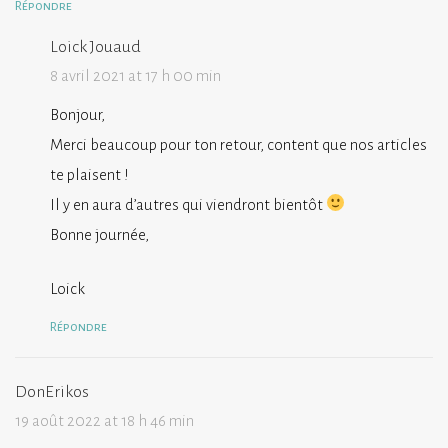
Répondre
Loick Jouaud
8 avril 2021 at 17 h 00 min
Bonjour,
Merci beaucoup pour ton retour, content que nos articles
te plaisent !
Il y en aura d’autres qui viendront bientôt
Bonne journée,
Loick
Répondre
DonErikos
19 août 2022 at 18 h 46 min