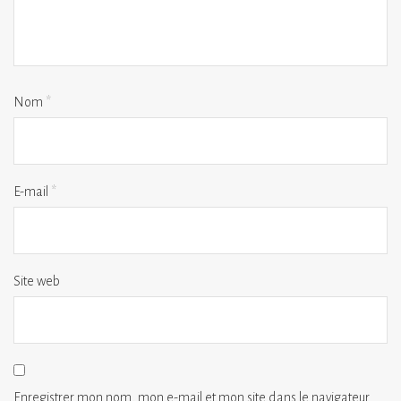
Nom
*
E-mail
*
Site web
Enregistrer mon nom, mon e-mail et mon site dans le navigateur