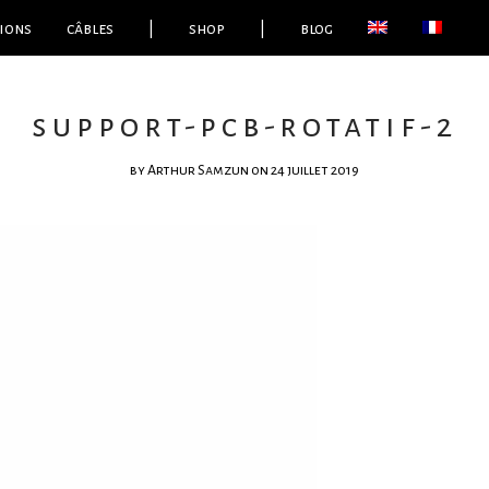
ions
câbles
|
shop
|
blog
support-pcb-rotatif-2
by
Arthur Samzun
on 24 juillet 2019