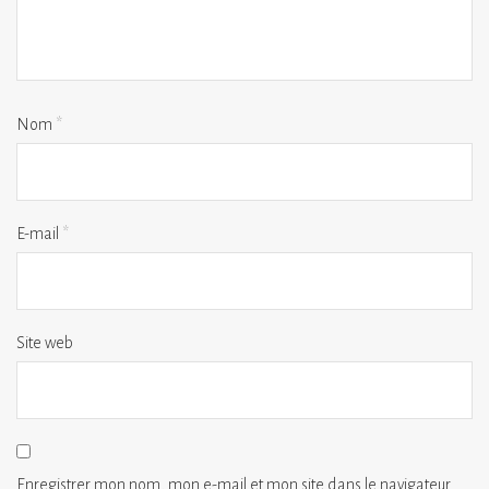
Nom
*
E-mail
*
Site web
Enregistrer mon nom, mon e-mail et mon site dans le navigateur