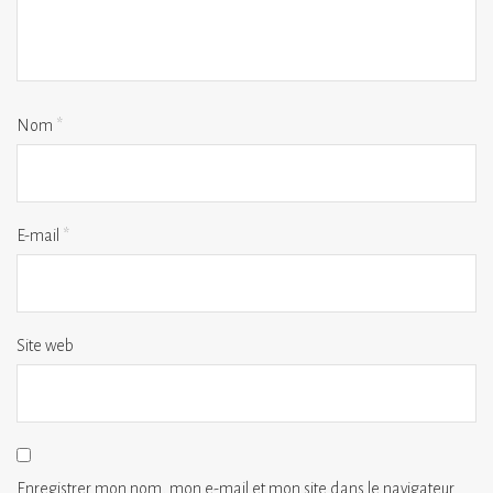
Nom
*
E-mail
*
Site web
Enregistrer mon nom, mon e-mail et mon site dans le navigateur