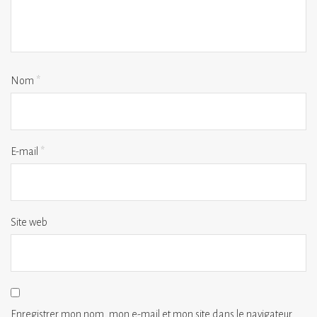
Nom
*
E-mail
*
Site web
Enregistrer mon nom, mon e-mail et mon site dans le navigateur