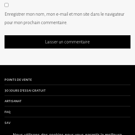
Enregistrer mon nom, mon e-mail et mon site dans le navigateur
pour mon prochain commentaire.
points de vente
30 jours d’essai gratuit
artisanat
faq
sav
contactez-nous
Nous utilisons des cookies pour vous garantir la meilleure