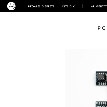
pédales d’effets
kits diy
|
alimentat
pc