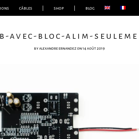
ions
câbles
|
shop
|
blog
b-avec-bloc-alim-seulem
by
alexandre ernandez
on 14 août 2019