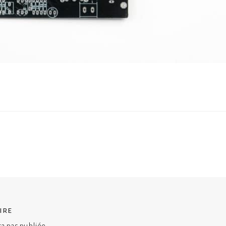
ire
ra pas publiée.