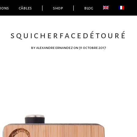
ions
câbles
|
shop
|
blog
squicherfacedétouré
by
alexandre ernandez
on 31 octobre 2017