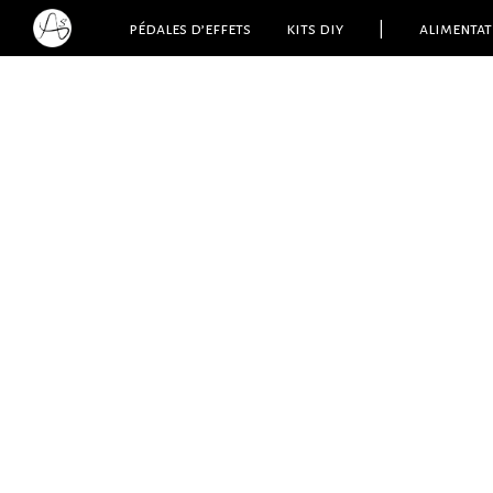
pédales d’effets
kits diy
|
alimentat