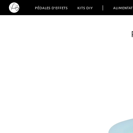
pédales d’effets
kits diy
|
alimentat