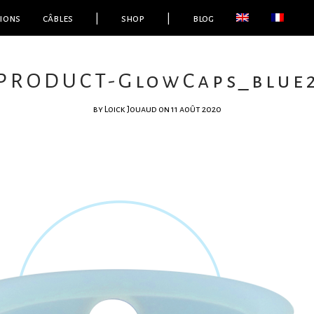
ions
câbles
|
shop
|
blog
PRODUCT-GlowCaps_blue
by
Loick Jouaud
on 11 août 2020