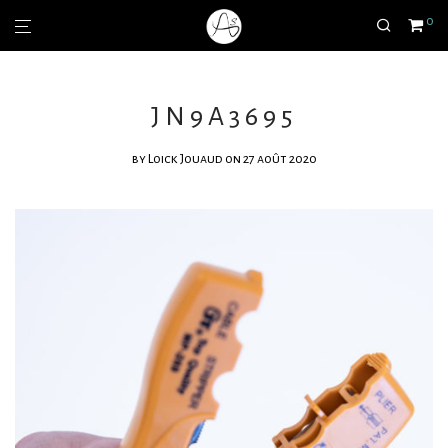
0
JN9A3695
by
Loick Jouaud
on 27 août 2020