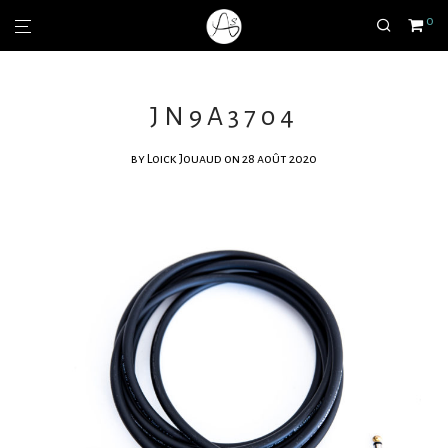
0
JN9A3704
by
Loick Jouaud
on 28 août 2020