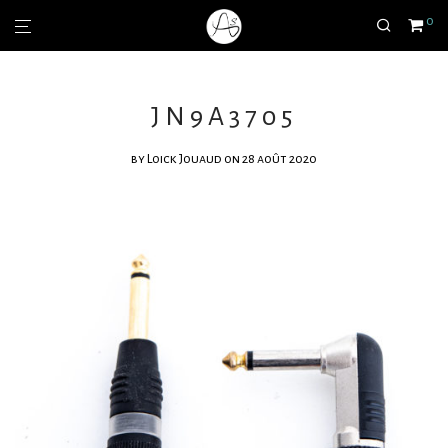
0
JN9A3705
by
Loick Jouaud
on 28 août 2020