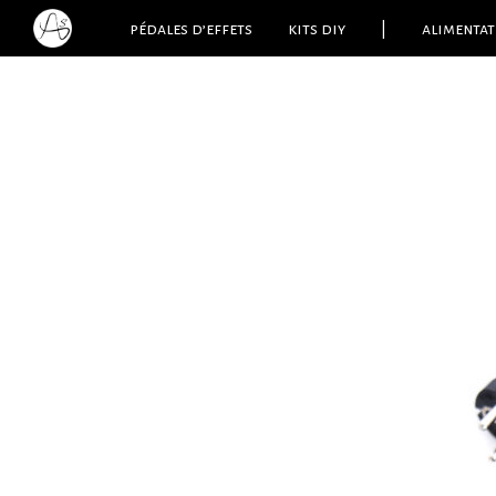
pédales d’effets
kits diy
|
alimentat