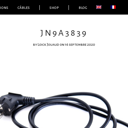
ions
câbles
|
shop
|
blog
JN9A3839
by
Loick Jouaud
on 16 septembre 2020