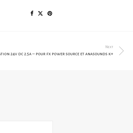
Next
tion 24v dc 2.5a – pour fx power source et anasounds k+