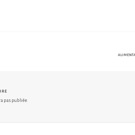
alimenta
ire
ra pas publiée.