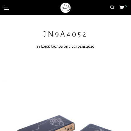
0
JN9A4052
by
Loick Jouaud
on 7 octobre 2020