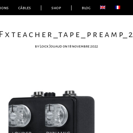
ions
câbles
|
shop
|
blog
Fxteacher_tape_preamp_
by
Loick Jouaud
on 18 novembre 2022