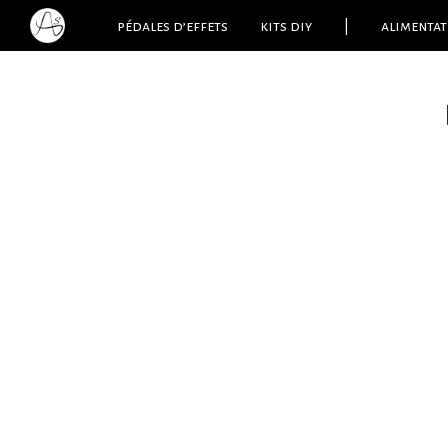
pédales d’effets
kits diy
|
alimentat