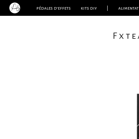
pédales d’effets
kits diy
|
alimentat
Fxte