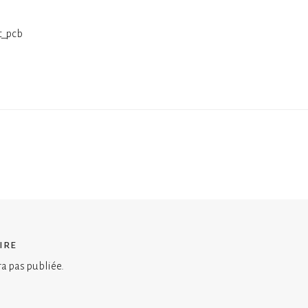
t_pcb
ire
ra pas publiée.