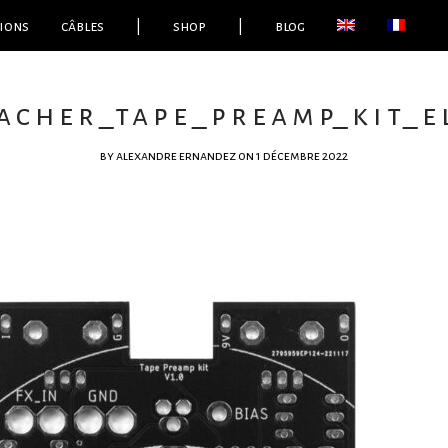
ions
câbles
|
shop
|
blog
acher_tape_preamp_kit_e
by
alexandre ernandez
on 1 décembre 2022