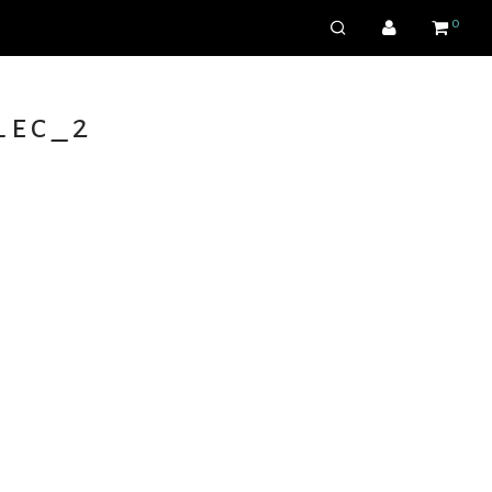
0
lec_2