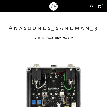
0
Anasounds_sandman_3
by
Loick Jouaud
on 23 mai 2023