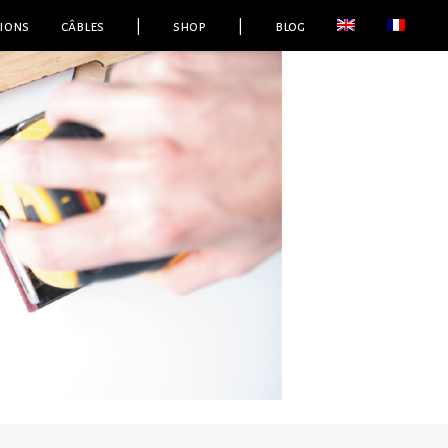
ions
câbles
|
shop
|
blog