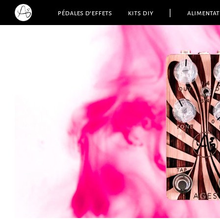
pédales d’effets
kits diy
|
alimentat