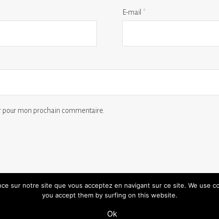
E-mail
*
ur pour mon prochain commentaire.
ence sur notre site que vous acceptez en navigant sur ce site. We use c
you accept them by surfing on this website.
s
conditions générales de vente
mentions légales
Ok