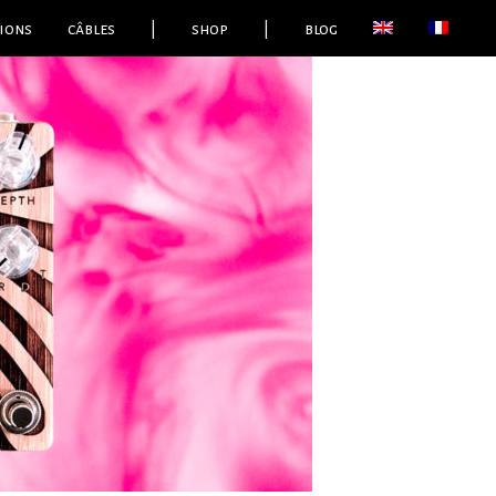
ions
câbles
|
shop
|
blog