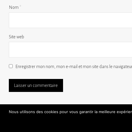
Nom
*
Site web
Enregistrer mon nom, mon e-mail et mon site dans le navigate
Nous utilisons des cookies pour vous garantir la meilleure expéri
points de vente
30 jours d’essai gratuit
artisanat
faq
sav
contactez-nou