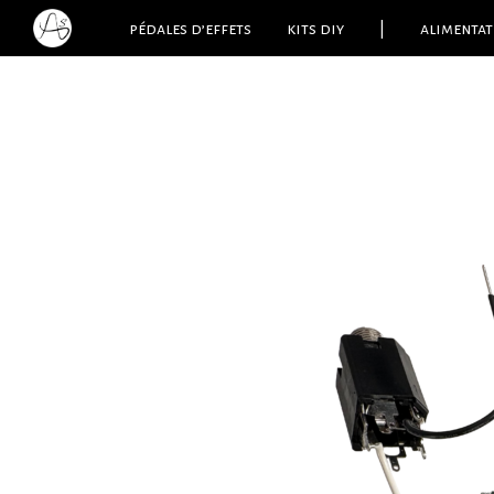
pédales d’effets
kits diy
|
alimentat