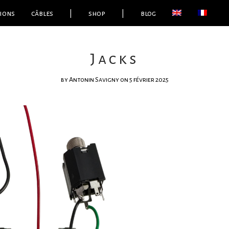
ions
câbles
|
shop
|
blog
Jacks
by
Antonin Savigny
on 5 février 2025