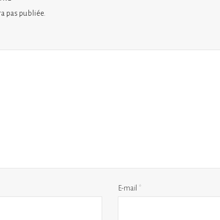
ra pas publiée.
E-mail
*