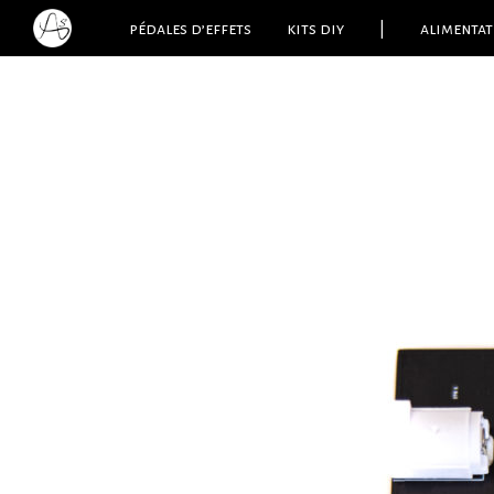
pédales d’effets
kits diy
|
alimentat