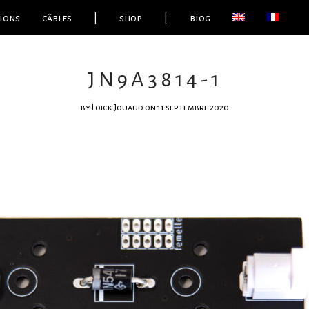
ions
câbles
|
shop
|
blog
JN9A3814-1
by
Loick Jouaud
on 11 septembre 2020