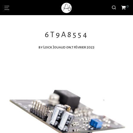
0
6T9A8554
by
Loick Jouaud
on 7 février 2023