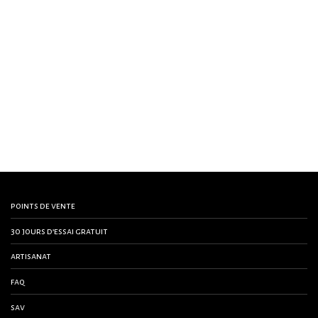
points de vente
30 jours d’essai gratuit
artisanat
faq
sav