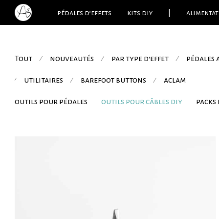
pédales d’effets
kits diy
|
alimentat
Tout
nouveautés
par type d'effet
pédales
⁄
⁄
⁄
utilitaires
barefoot buttons
aclam
⁄
⁄
⁄
outils pour pédales
outils pour câbles diy
packs 