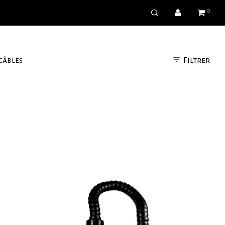
0
Filtrer
câbles