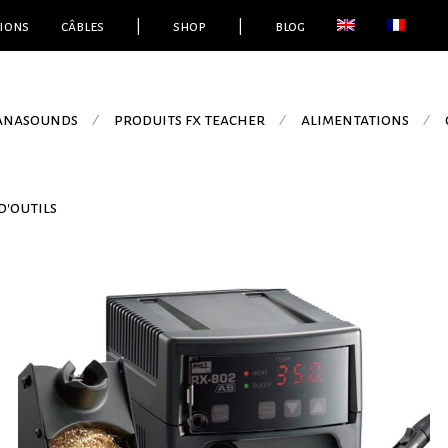
ions
câbles
|
shop
|
blog
 anasounds
produits fx teacher
alimentations
⁄
⁄
⁄
d'outils