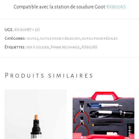
Compatible avec la station de soudure Goot
RX802AS
UGS :
RX-80HRT-1.6D
Catégories :
outils
,
outils pour câbles diy
,
outils pour pédales
Étiquettes :
fer à souder
,
Panne rechange
,
RX802AS
Produits similaires