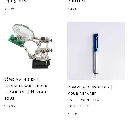
| 3 à 5 kits
Phillips
9,90
€
2,49
€
3ème main 2 en 1 |
Indispensable pour
Pompe à dessouder |
le câblage | Niveau :
Pour réparer
Tous
facilement tes
boulettes
15,90
€
6,99
€