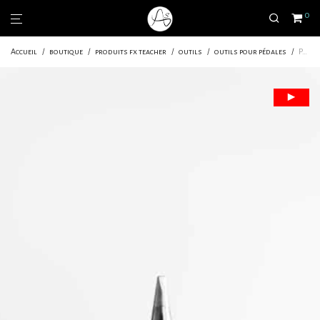
0
Accueil
/
boutique
/
produits fx teacher
/
outils
/
outils pour pédales
/
Panne de rechange RX802AS | Made in Japan