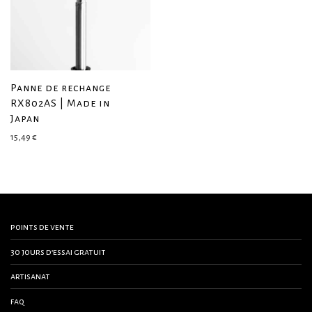
Panne de rechange
RX802AS | Made in
Japan
15,49
€
points de vente
30 jours d’essai gratuit
artisanat
faq