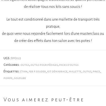
de réaliser tous nos kits sans soucis !
Le tout est conditionné dans une mallette de transport très
pratique,
de quoi venir nous rejoindre facilement lors d’une masterclass ou
de créer des effets dans ton salon avec tes potes !
UGS :
BMJ023
Catégories :
outils
,
outils pour pédales
,
packs d'outils
Étiquettes :
étain
,
fer à souder
,
kit démarrage
,
mallette
,
outils
,
pince
,
pompe
,
soudure
Vous aimerez peut-être