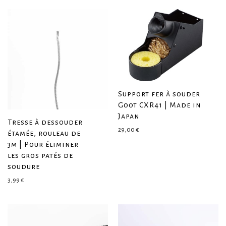
Support fer à souder
Goot CXR41 | Made in
Japan
Tresse à dessouder
29,00
€
étamée, rouleau de
3m | Pour éliminer
les gros patés de
soudure
3,99
€