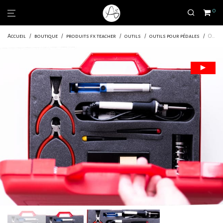
0
Accueil
/
boutique
/
produits fx teacher
/
outils
/
outils pour pédales
/
Outils pour pédales d’effet, mallette complète | Niveau : Débutant – Amateur