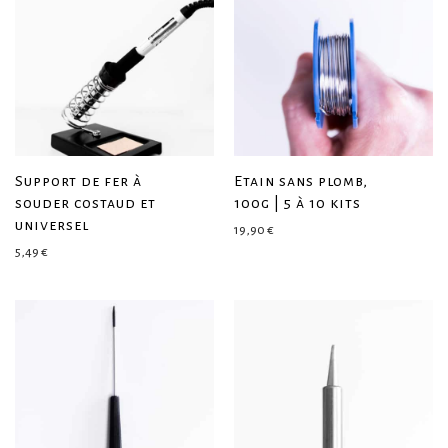
Support de fer à
Etain sans plomb,
souder costaud et
100g | 5 à 10 kits
universel
19,90
€
5,49
€