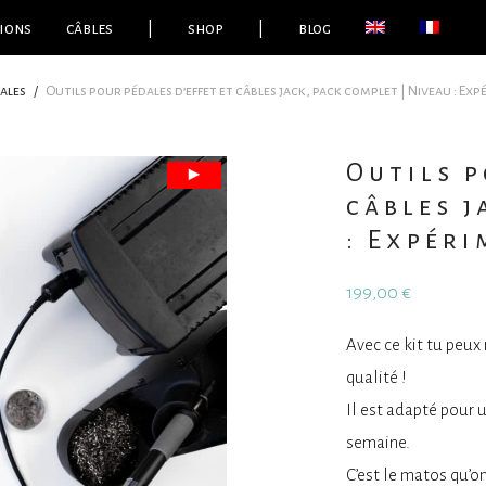
ions
câbles
|
shop
|
blog
ales
/
Outils pour pédales d’effet et câbles jack, pack complet | Niveau : Ex
Outils p
câbles j
: Expér
199,00
€
Avec ce kit tu peux
qualité !
Il est adapté pour u
semaine.
C’est le matos qu’o