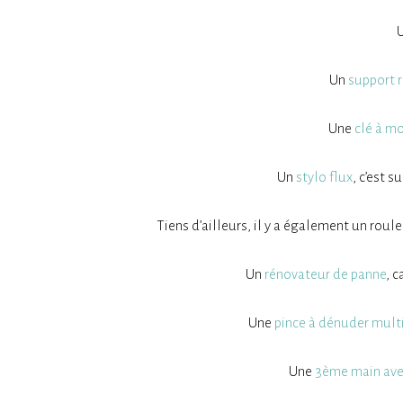
Un
support r
Une
clé à m
Un
stylo flux
, c’est s
Tiens d’ailleurs, il y a également un roul
Un
rénovateur de panne
, c
Une
pince à dénuder mult
Une
3ème main ave