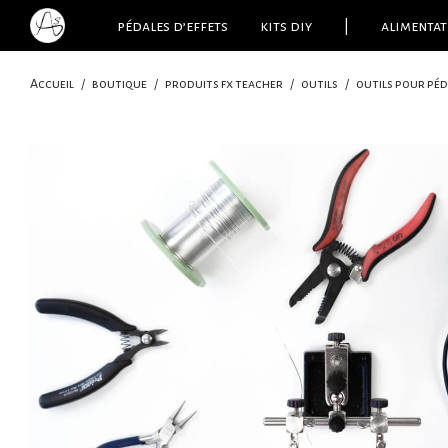
pédales d’effets
kits diy
|
alimentat
Accueil
/
boutique
/
produits fx teacher
/
outils
/
outils pour péd