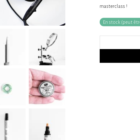
masterclass !
En stock (peut ê