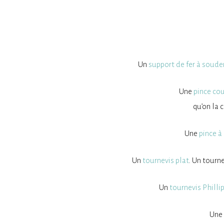
Un
support de fer à souder
Une
pince co
qu’on la 
Une
pince à
Un
tournevis plat
. Un tourne
Un
tournevis Philli
Une