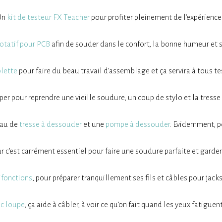
Un
kit de testeur FX Teacher
pour profiter pleinement de l’expérience
otatif pour PCB
afin de souder dans le confort, la bonne humeur et s
olette
pour faire du beau travail d’assemblage et ça servira à tous te
uper pour reprendre une vieille soudure, un coup de stylo et la tresse 
eau de
tresse à dessouder
et une
pompe à dessouder
. Evidemment, po
ar c’est carrément essentiel pour faire une soudure parfaite et gard
ifonctions
, pour préparer tranquillement ses fils et câbles pour jacks
c loupe
, ça aide à câbler, à voir ce qu’on fait quand les yeux fatigu