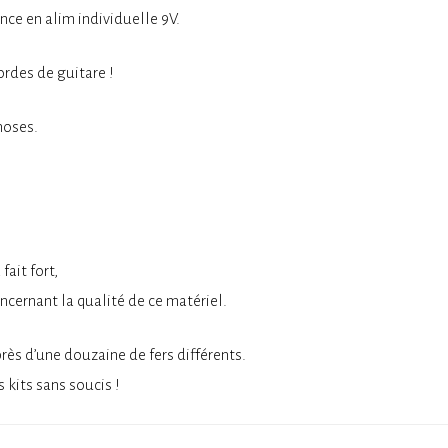
nce en alim individuelle 9V.
ordes de guitare !
hoses.
ait fort,
ncernant la qualité de ce matériel.
ès d’une douzaine de fers différents.
kits sans soucis !