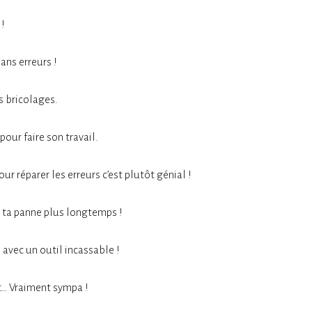
 !
ans erreurs !
s bricolages.
pour faire son travail.
ur réparer les erreurs c’est plutôt génial !
er ta panne plus longtemps !
 avec un outil incassable !
ent… Vraiment sympa !