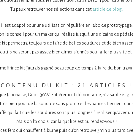
de quoi assembler tous les câbles dont tu as besoin pour câbler to
Tu peux retrouver nos sélections dans cet
article de blog.
Il est adapté pour une utilisation régulière en labo de prototypage.
u’on le conseil pour un maker qui réalise jusqu’à une dizaine de pédal
ce kit permettra toujours de faire de belles soudures et de bien asse
s outils ne seront pas assez bien dimensionnés pour aller plus vite et
 m’offrir ce kit j’aurais gagné beaucoup de temps à faire du bon travail
contenu du kit : 21 articles !
ue Japonaise, Goot. 30W. Entièrement démontable, révisable et gara
très bien pour de la soudure sans plomb et les pannes tiennent dan
uffe qui fait que les soudures sont plus longues à réaliser qu’avec un
Mais on l’a choisi car la qualité est au rendez-vous !
es fers qui chauffent à burne puis qu’on retrouve 5min plus tard a