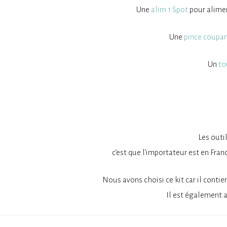
Une
alim 1 Spot
pour alimen
Une
pince coupan
Un
to
Les outi
c’est que l’importateur est en Fra
Nous avons choisi ce kit car il contie
Il est également 