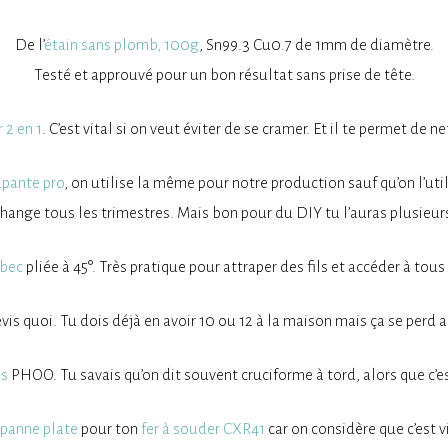
De l’
étain sans plomb, 100g
, Sn99.3 Cu0.7 de 1mm de diamètre.
Testé et approuvé pour un bon résultat sans prise de tête.
 2 en 1
. C’est vital si on veut éviter de se cramer. Et il te permet de n
upante pro
, on utilise la même pour notre production sauf qu’on l’uti
change tous les trimestres. Mais bon pour du DIY tu l’auras plusieur
 bec
pliée à 45°. Très pratique pour attraper des fils et accéder à tous 
vis quoi. Tu dois déjà en avoir 10 ou 12 à la maison mais ça se perd a
ps
PHOO. Tu savais qu’on dit souvent cruciforme à tord, alors que c’es
panne plate
pour ton
fer à souder CXR41
car on considère que c’est vi