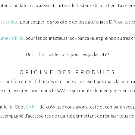
ter ta pédale mais aussi et surtout le testeur FX Teacher ! La référe
te solide
, pour couper le gros câble de tes patchs jack DIY, ou tes c
urnevis PH2
, pour les connecteurs jack pancake, et pleins d’autres c
Un
scalpel
, utile aussi pour les jacks DIY !
origine des produits
ls sont forcément fabriqués dans une usine asiatique mais là où on a f
nce et il assurera pour nous le SAV, ce qui montre leur engagement co
nt le fer Goot
CXR41
de 30W que nous avons testé et comparé avec pr
accompagné d’accessoires de qualité permettant de réaliser tous nos 