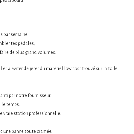
n pedalboard.
es par semaine.
mbler tes pédales,
 faire de plus grand volumes.
 et à éviter de jeter du matériel low cost trouvé sur la toile.
nti par notre fournisseur.
s le temps.
e vraie station professionnelle.
vec une panne toute cramée.