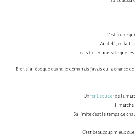
Tu as aussi 
C’est à dire q
Au delà, en fait 
mais tu sentiras vite que le
Bref, si à l’époque quand je démarrais j’avais eu la chance de
Un
fer à souder
de la marq
Il marche 
Sa limite c’est le temps de cha
C’est beaucoup mieux que c