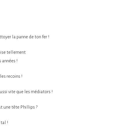
ettoyer la panne de ton fer !
lise tellement
s années !
les recoins !
ussi vite que les médiators !
t une tête Phillips ?
tal !