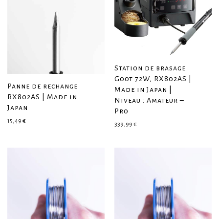
Station de brasage
Goot 72W, RX802AS |
Panne de rechange
Made in Japan |
RX802AS | Made in
Niveau : Amateur –
Japan
Pro
15,49
€
339,99
€