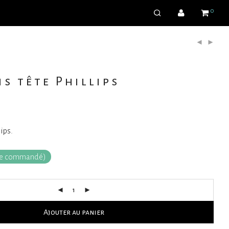
0
s tête Phillips
ips.
tre commandé)
Ajouter au panier