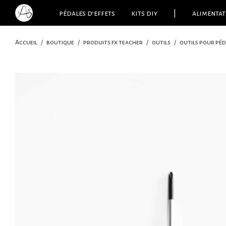
pédales d’effets
kits diy
|
alimentat
Accueil
/
boutique
/
produits fx teacher
/
outils
/
outils pour péd