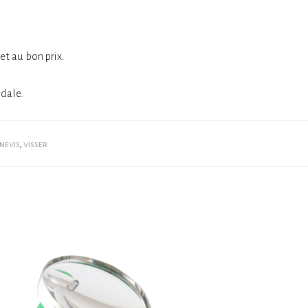
et au bon prix.
édale.
nevis
,
visser