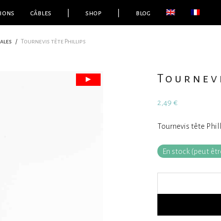
ions
câbles
|
shop
|
blog
ales
/
Tournevis tête Phillips
Tournevi
2,49
€
Tournevis tête Phill
En stock (peut ê