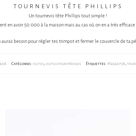
tournevis tête phillips
Un tournevis tête Phillips tout simple !
nt en avoir 50.000 à la maison mais au cas où on en a très efficace 
 auras besoin pour régler tes trimpot et fermer le couvercle de ta p
40A
Catégories :
outils
,
outils pour pédales
Étiquettes :
M224075A
,
tour