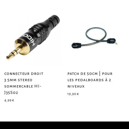
connecteur droit
patch de 50cm | pour
3.5mm stereo
les pedalboards à 2
sommercable HI-
niveaux
J35S02
19,90
€
4,99
€