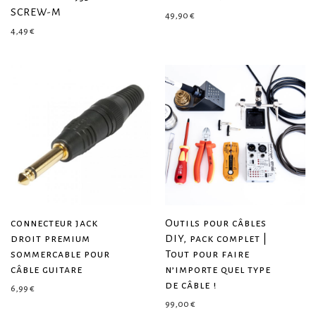
SCREW-M
49,90
€
4,49
€
connecteur jack
Outils pour câbles
droit premium
DIY, pack complet |
sommercable pour
Tout pour faire
câble guitare
n’importe quel type
de câble !
6,99
€
99,00
€