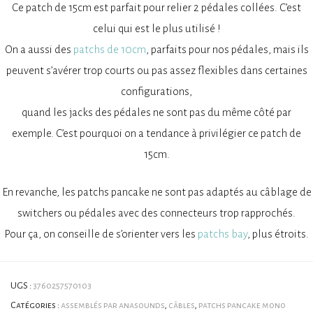
Ce patch de 15cm est parfait pour relier 2 pédales collées. C’est
celui qui est le plus utilisé !
On a aussi des
patchs de 10cm
, parfaits pour nos pédales, mais ils
peuvent s’avérer trop courts ou pas assez flexibles dans certaines
configurations,
quand les jacks des pédales ne sont pas du même côté par
exemple. C’est pourquoi on a tendance à privilégier ce patch de
15cm.
En revanche, les patchs pancake ne sont pas adaptés au câblage de
switchers ou pédales avec des connecteurs trop rapprochés.
Pour ça, on conseille de s’orienter vers les
patchs bay
, plus étroits.
UGS :
3760257570103
Catégories :
assemblés par anasounds
,
câbles
,
patchs pancake mono