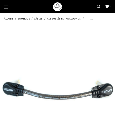
0
Accueil
/
boutique
/
câbles
/
assemblés par anasounds
/
patchs pancake mono
/