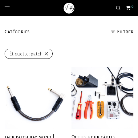
0
Catégories
Filtrer
Étiquette:
patch
jack patch bay mono |
Outils pour câbles