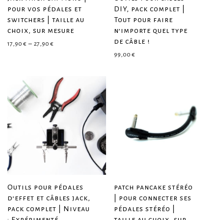
pour vos pédales et
DIY, pack complet |
switchers | taille au
Tout pour faire
choix, sur mesure
n’importe quel type
de câble !
Plage de prix : 17,90 € à 27,90 €
17,90
€
–
27,90
€
99,00
€
Outils pour pédales
patch pancake stéréo
d’effet et câbles jack,
| pour connecter ses
pack complet | Niveau
pédales stéréo |
: Expérimenté
taille au choix, sur