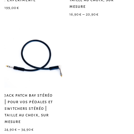
mesure
199,00
€
Plage de prix : 16,90 
16,90
€
–
20,90
€
jack patch bay stéréo
| pour vos pédales et
switchers stéréo |
taille au choix, sur
mesure
Plage de prix : 24,90 € à 34,90 €
24,90
€
–
34,90
€