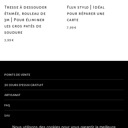
Tresse à dessouder
Flux stylo | Idéal
étamée, rouleau de
pour réparer une
3m | Pour éliminer
carte
les gros patés de
7,99
€
soudure
3,99
€
points de vente
30 jours d’essai gratuit
artisanat
faq
sav
contactez-nous
Nous utilisons des cookies pour vous garantir la meilleure