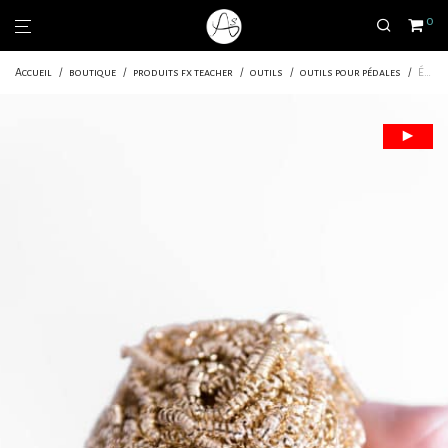
0
Accueil
/
boutique
/
produits fx teacher
/
outils
/
outils pour pédales
/
Éponge en laiton de remplacement pour nettoyeur de panne