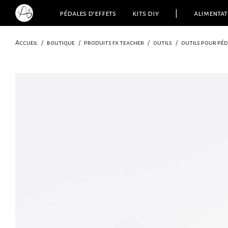
pédales d’effets
kits diy
|
alimentat
Accueil
/
boutique
/
produits fx teacher
/
outils
/
outils pour péd