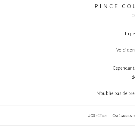
pince co
O
Tu pe
Voici do
Cependant,
d
N’oublie pas de pr
UGS :
CT021
Catégories :