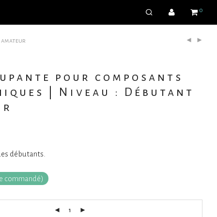
0
– amateur
oupante pour composants
iques | Niveau : Débutant
ur
des débutants.
tre commandé)