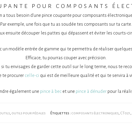
upante pour composants éle
n a tous besoin d’une pince coupante pour composants électronique
Par exemple, une fois que tu as soudée tes composants sur ta carte.
ux ensuite découper les pattes qui dépassent et éviter les courts-cir
nc un modèle entrée de gamme qui te permettra de réaliser quelques
Efficace, tu pourras couper avec précision.
 si tu envisages de garder cette outil sur le long terme, nous te r
e te procurer
celle-ci
qui est de meilleure qualité et qui te servira à v
endre également une
pince à bec
et une
pince à dénuder
pour la réali
outils
,
outils pour pédales
Étiquettes :
composants électroniques
,
CT021
,