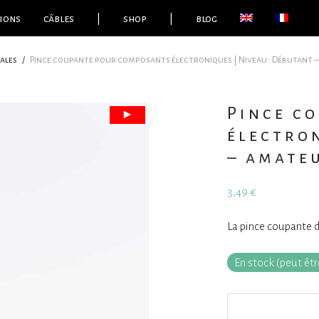
ions
câbles
|
shop
|
blog
ales
/
Pince coupante pour composants électroniques | Niveau : Débutant 
Pince c
électron
– amate
3,49
€
La pince coupante 
En stock (peut ê