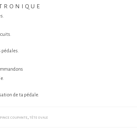
ctronique
s.
cuits.
 pédales.
ecommandons
ie.
sation de ta pédale.
pince coupante
,
tête ovale