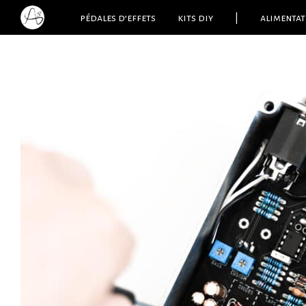
pédales d’effets
kits diy
|
alimentat