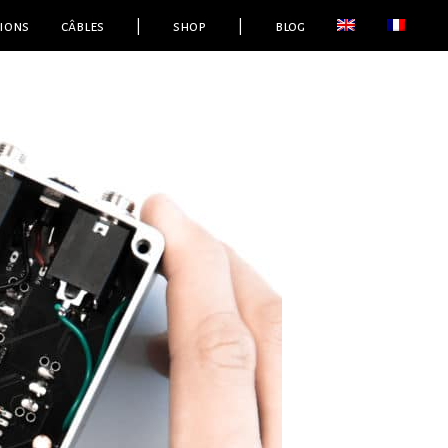
ions
câbles
|
shop
|
blog