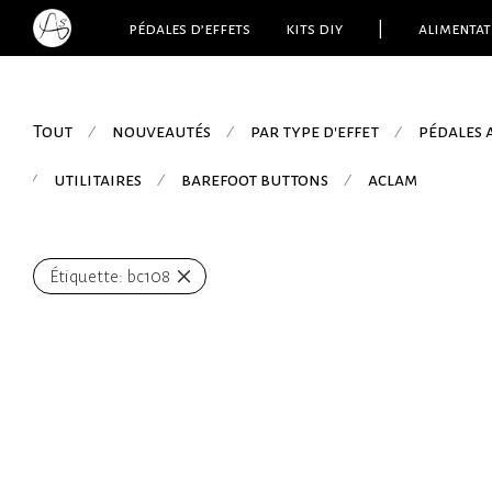
pédales d’effets
kits diy
|
alimentat
Tout
nouveautés
par type d'effet
pédales
⁄
⁄
⁄
utilitaires
barefoot buttons
aclam
⁄
⁄
⁄
Étiquette:
bc108