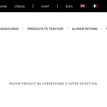
ions
câbles
|
shop
|
blog
 anasounds
produits fx teacher
alimentations
⁄
⁄
⁄
Aucun produit ne correspond à votre sélection.