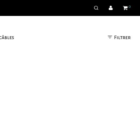
0
Filtrer
câbles