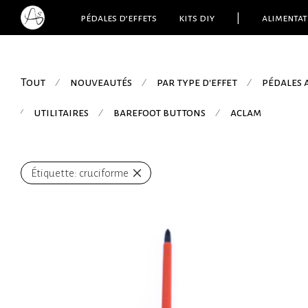
pédales d’effets
kits diy
|
alimentat
Tout
nouveautés
par type d'effet
pédales
⁄
⁄
⁄
utilitaires
barefoot buttons
aclam
⁄
⁄
⁄
Étiquette:
cruciforme