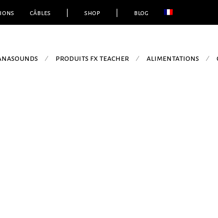
ions
câbles
|
shop
|
blog
 anasounds
produits fx teacher
alimentations
⁄
⁄
⁄