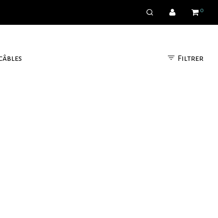
0
Filtrer
câbles