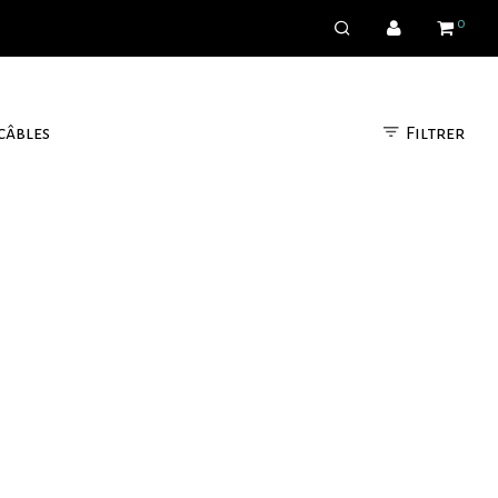
0
Filtrer
câbles