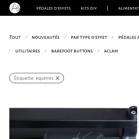
pédales d’effets
kits diy
|
alimentat
Tout
nouveautés
par type d'effet
pédales
⁄
⁄
⁄
utilitaires
barefoot buttons
aclam
⁄
⁄
⁄
Étiquette:
equerres