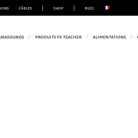
ions
câbles
|
shop
|
blog
 anasounds
produits fx teacher
alimentations
⁄
⁄
⁄