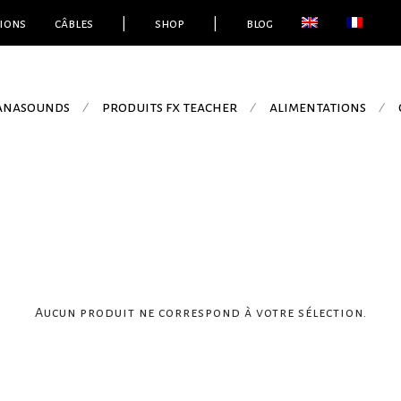
ions
câbles
|
shop
|
blog
 anasounds
produits fx teacher
alimentations
⁄
⁄
⁄
Aucun produit ne correspond à votre sélection.