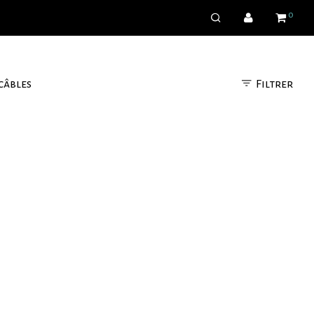
0
Filtrer
câbles