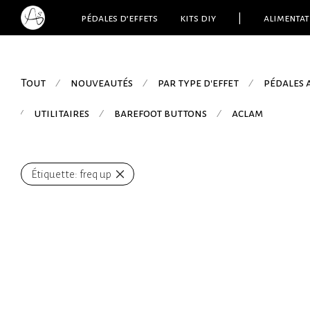
pédales d’effets
kits diy
|
alimentat
Tout
nouveautés
par type d'effet
pédales
⁄
⁄
⁄
utilitaires
barefoot buttons
aclam
⁄
⁄
⁄
Étiquette:
freq up