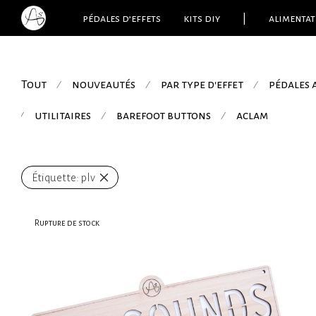
pédales d’effets
kits diy
|
alimentat
Tout
nouveautés
par type d'effet
pédales
⁄
⁄
⁄
utilitaires
barefoot buttons
aclam
⁄
⁄
⁄
Étiquette:
plv