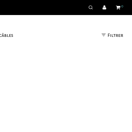
0
Filtrer
câbles