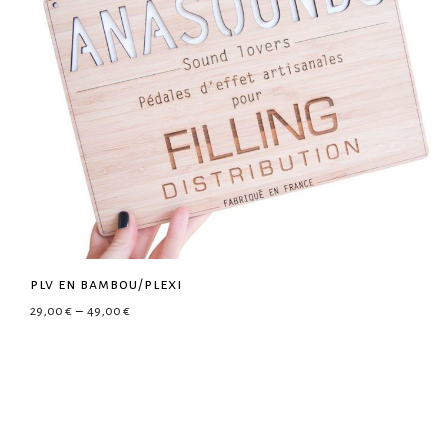
plv en bambou/plexi
Plage de prix : 29,00 € à 49,00 €
29,00
€
–
49,00
€