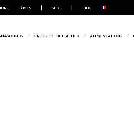
ions
câbles
|
shop
|
blog
 anasounds
produits fx teacher
alimentations
⁄
⁄
⁄